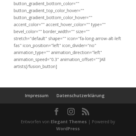
button_gradient_bottom_color=""
button_gradient_top_color_hover=""
button_gradient_bottom_color_hover=""
accent_color="" accent_hover_color="" type=""
bevel_color="" border_width="" size=""
stretch="default" shape="" icon="fa-long-arrow-alt-left
fas" icon_position="left" icon_divider="no"
animation_type="" animation_direction="left"
animation_speed="0.3" animation_offset=""]All
artists[/fusion_button]
Impressum
Datenschutzerklärung
Entworfen von
Elegant Themes
| Powered by
WordPress