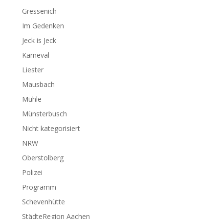
Gressenich
Im Gedenken
Jeck is Jeck
Karneval
Liester
Mausbach
Mühle
Münsterbusch
Nicht kategorisiert
NRW
Oberstolberg
Polizei
Programm
Schevenhütte
StädteRegion Aachen