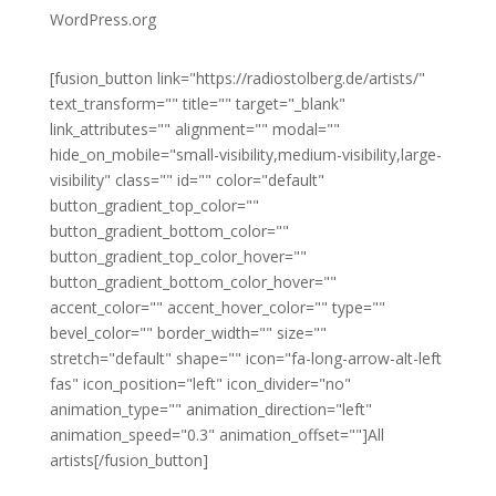
WordPress.org
[fusion_button link="https://radiostolberg.de/artists/"
text_transform="" title="" target="_blank"
link_attributes="" alignment="" modal=""
hide_on_mobile="small-visibility,medium-visibility,large-
visibility" class="" id="" color="default"
button_gradient_top_color=""
button_gradient_bottom_color=""
button_gradient_top_color_hover=""
button_gradient_bottom_color_hover=""
accent_color="" accent_hover_color="" type=""
bevel_color="" border_width="" size=""
stretch="default" shape="" icon="fa-long-arrow-alt-left
fas" icon_position="left" icon_divider="no"
animation_type="" animation_direction="left"
animation_speed="0.3" animation_offset=""]All
artists[/fusion_button]