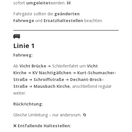
sofort
umgeleitet
werden. 🚧
Fahrgäste sollten die
geänderten
Fahrwege
und
Ersatzhaltestellen
beachten.
🚌
Linie 1
Fahrweg:
Ab
Vicht Brücke
➜ Schleifenfahrt um
Vicht
Kirche
➜
KV Nachtigällchen
➜
Kurt-Schumacher-
Straße
➜
Schroiffstraße
➜
Dechant-Brock-
Straße
➜
Mausbach Kirche
, anschließend regulär
weiter.
Rückrichtung:
Gleiche Umleitung – nur andersrum. 🔄
❌ Entfallende Haltestellen: