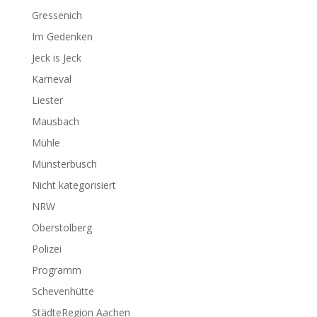
Gressenich
Im Gedenken
Jeck is Jeck
Karneval
Liester
Mausbach
Mühle
Münsterbusch
Nicht kategorisiert
NRW
Oberstolberg
Polizei
Programm
Schevenhütte
StädteRegion Aachen