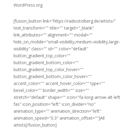
WordPress.org
[fusion_button link="https://radiostolberg.de/artists/"
text_transform="" title="" target="_blank"
link_attributes="" alignment="" modal=""
hide_on_mobile="small-visibility,medium-visibility,large-
visibility" class="" id="" color="default"
button_gradient_top_color=""
button_gradient_bottom_color=""
button_gradient_top_color_hover=""
button_gradient_bottom_color_hover=""
accent_color="" accent_hover_color="" type=""
bevel_color="" border_width="" size=""
stretch="default" shape="" icon="fa-long-arrow-alt-left
fas" icon_position="left" icon_divider="no"
animation_type="" animation_direction="left"
animation_speed="0.3" animation_offset=""]All
artists[/fusion_button]