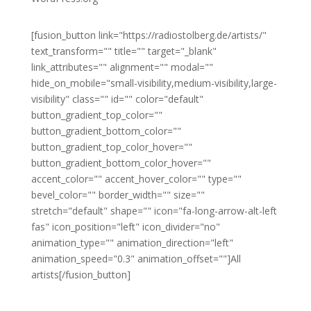
[fusion_button link="https://radiostolberg.de/artists/"
text_transform="" title="" target="_blank"
link_attributes="" alignment="" modal=""
hide_on_mobile="small-visibility,medium-visibility,large-
visibility" class="" id="" color="default"
button_gradient_top_color=""
button_gradient_bottom_color=""
button_gradient_top_color_hover=""
button_gradient_bottom_color_hover=""
accent_color="" accent_hover_color="" type=""
bevel_color="" border_width="" size=""
stretch="default" shape="" icon="fa-long-arrow-alt-left
fas" icon_position="left" icon_divider="no"
animation_type="" animation_direction="left"
animation_speed="0.3" animation_offset=""]All
artists[/fusion_button]