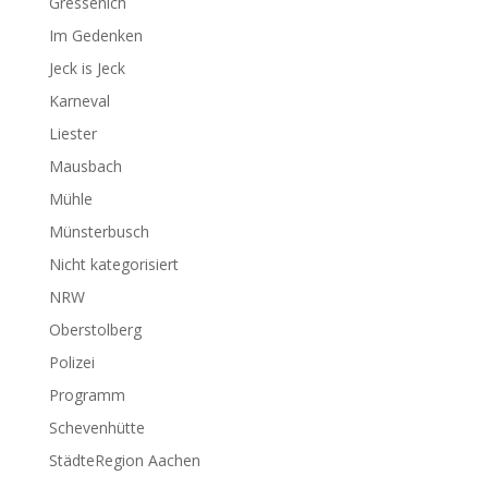
Gressenich
Im Gedenken
Jeck is Jeck
Karneval
Liester
Mausbach
Mühle
Münsterbusch
Nicht kategorisiert
NRW
Oberstolberg
Polizei
Programm
Schevenhütte
StädteRegion Aachen