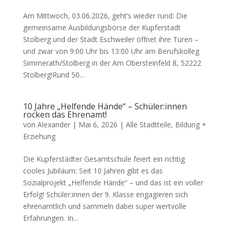
Am Mittwoch, 03.06.2026, geht’s wieder rund: Die
gemeinsame Ausbildungsbörse der Kupferstadt
Stolberg und der Stadt Eschweiler öffnet ihre Türen –
und zwar von 9:00 Uhr bis 13:00 Uhr am Berufskolleg
Simmerath/Stolberg in der Am Obersteinfeld 8, 52222
Stolberg!Rund 50...
10 Jahre „Helfende Hände“ – Schüler:innen
rocken das Ehrenamt!
von
Alexander
|
Mai 6, 2026
|
Alle Stadtteile
,
Bildung +
Erziehung
Die Kupferstädter Gesamtschule feiert ein richtig
cooles Jubiläum: Seit 10 Jahren gibt es das
Sozialprojekt „Helfende Hände“ – und das ist ein voller
Erfolg! Schüler:innen der 9. Klasse engagieren sich
ehrenamtlich und sammeln dabei super wertvolle
Erfahrungen. In...