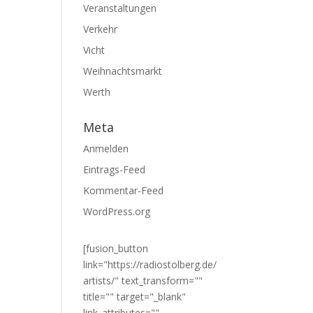
Veranstaltungen
Verkehr
Vicht
Weihnachtsmarkt
Werth
Meta
Anmelden
Eintrags-Feed
Kommentar-Feed
WordPress.org
[fusion_button
link="https://radiostolberg.de/
artists/" text_transform=""
title="" target="_blank"
link_attributes=""