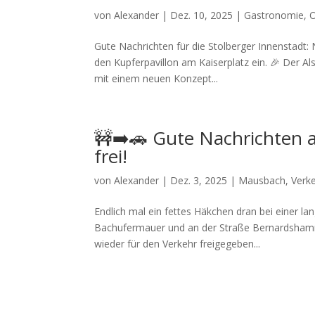
von
Alexander
|
Dez. 10, 2025
|
Gastronomie
,
O
Gute Nachrichten für die Stolberger Innenstadt: 
den Kupferpavillon am Kaiserplatz ein. 🎉 Der 
mit einem neuen Konzept...
🚧➡️🚗 Gute Nachrichten
frei!
von
Alexander
|
Dez. 3, 2025
|
Mausbach
,
Verk
Endlich mal ein fettes Häkchen dran bei einer l
Bachufermauer und an der Straße Bernardshammer
wieder für den Verkehr freigegeben...