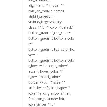
alignment="" modal=""
hide_on_mobile="small-
visibility,medium-
visibility,large-visibility"
class="" id="" color="default"
button_gradient_top_color=""
button_gradient_bottom_colo
r=""
button_gradient_top_color_ho
ver=""
button_gradient_bottom_colo
r_hover="" accent_color=""
accent_hover_color=""
type="" bevel_color=""
border_width="" size=""
stretch="default" shape=""
icon="fa-long-arrow-alt-left
fas" icon_position="left"
icon_divider="no"