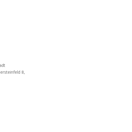
adt
rsteinfeld 8,