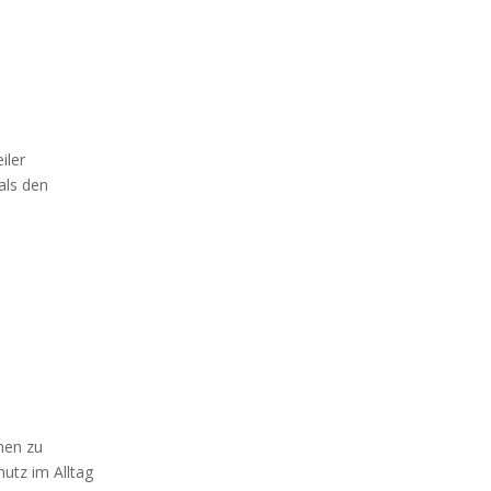
iler
als den
hen zu
hutz im Alltag