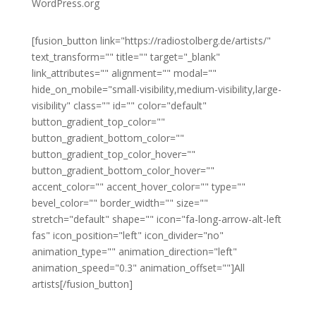
WordPress.org
[fusion_button link="https://radiostolberg.de/artists/"
text_transform="" title="" target="_blank"
link_attributes="" alignment="" modal=""
hide_on_mobile="small-visibility,medium-visibility,large-
visibility" class="" id="" color="default"
button_gradient_top_color=""
button_gradient_bottom_color=""
button_gradient_top_color_hover=""
button_gradient_bottom_color_hover=""
accent_color="" accent_hover_color="" type=""
bevel_color="" border_width="" size=""
stretch="default" shape="" icon="fa-long-arrow-alt-left
fas" icon_position="left" icon_divider="no"
animation_type="" animation_direction="left"
animation_speed="0.3" animation_offset=""]All
artists[/fusion_button]