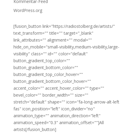
Kommentar-Feed
WordPress.org
[fusion_button link="https://radiostolberg.de/artists/"
text_transform="" title="" target="_blank"
link_attributes="" alignment="" modal=""
hide_on_mobile="small-visibility,medium-visibility,large-
visibility" class="" id="" color="default"
button_gradient_top_color=""
button_gradient_bottom_color=""
button_gradient_top_color_hover=""
button_gradient_bottom_color_hover=""
accent_color="" accent_hover_color="" type=""
bevel_color="" border_width="" size=""
stretch="default" shape="" icon="fa-long-arrow-alt-left
fas" icon_position="left" icon_divider="no"
animation_type="" animation_direction="left"
animation_speed="0.3" animation_offset=""]All
artists[/fusion_button]