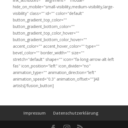
link_attributes="" alignment="" modal=""
hide_on_mobile="small-visibility,medium-visibility,large-
visibility" class="" id="" color="default"
button_gradient_top_color=""
button_gradient_bottom_color=""
button_gradient_top_color_hover=""
button_gradient_bottom_color_hover=""
accent_color="" accent_hover_color="" type=""
bevel_color="" border_width="" size=""
stretch="default" shape="" icon="fa-long-arrow-alt-left
fas" icon_position="left" icon_divider="no"
animation_type="" animation_direction="left"
animation_speed="0.3" animation_offset=""]All
artists[/fusion_button]
Impressum
Datenschutzerklärung