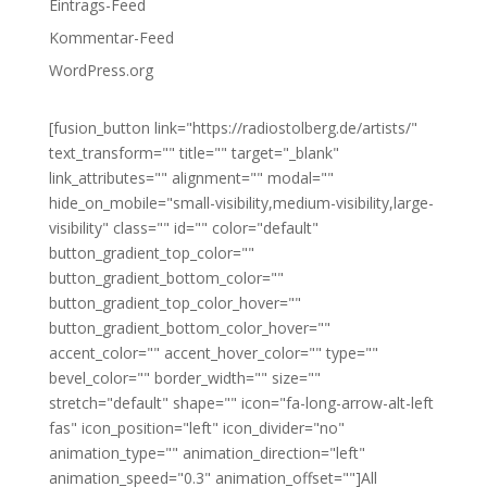
Eintrags-Feed
Kommentar-Feed
WordPress.org
[fusion_button link="https://radiostolberg.de/artists/"
text_transform="" title="" target="_blank"
link_attributes="" alignment="" modal=""
hide_on_mobile="small-visibility,medium-visibility,large-
visibility" class="" id="" color="default"
button_gradient_top_color=""
button_gradient_bottom_color=""
button_gradient_top_color_hover=""
button_gradient_bottom_color_hover=""
accent_color="" accent_hover_color="" type=""
bevel_color="" border_width="" size=""
stretch="default" shape="" icon="fa-long-arrow-alt-left
fas" icon_position="left" icon_divider="no"
animation_type="" animation_direction="left"
animation_speed="0.3" animation_offset=""]All