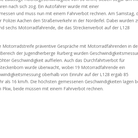
ren nach sich zog. Ein Autofahrer wurde mit einer
emessen und muss nun mit einem Fahrverbot rechnen. Am Samstag, 
er Polizei Aachen den Straßenverkehr in der Nordeifel. Dabei wurden 
nd sechs Motorradfahrende, die das Streckenverbot auf der L128
e Motorradstreife präventive Gespräche mit Motorradfahrenden in de
 Im Bereich der Jugendherberge Rurberg wurden Geschwindigkeitsmess
hter Geschwindigkeit auffielen. Auch das Durchfahrtverbot für
Steckenborn wurde überwacht, wobei 19 Motorradfahrende ein
hwindigkeitsmessung oberhalb von Einruhr auf der L128 ergab 85
ehr als 16 km/h. Die höchsten gemessenen Geschwindigkeiten lagen b
en Pkw, beide müssen mit einem Fahrverbot rechnen.