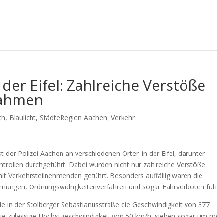
der Eifel: Zahlreiche Verstöße
nahmen
ch
,
Blaulicht
,
StädteRegion Aachen
,
Verkehr
 der Polizei Aachen an verschiedenen Orten in der Eifel, darunter
rollen durchgeführt. Dabei wurden nicht nur zahlreiche Verstöße
mit Verkehrsteilnehmenden geführt. Besonders auffällig waren die
rnungen, Ordnungswidrigkeitenverfahren und sogar Fahrverboten füh
 in der Stolberger Sebastianusstraße die Geschwindigkeit von 377
ie zulässige Höchstgeschwindigkeit von 50 km/h, sieben sogar um m