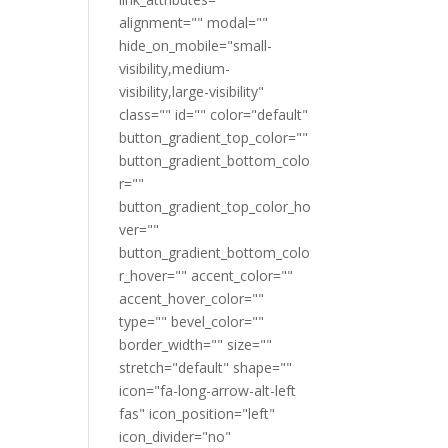
alignment="" modal=""
hide_on_mobile="small-
visibility,medium-
visibility,large-visibility"
class="" id="" color="default"
button_gradient_top_color=""
button_gradient_bottom_colo
r=""
button_gradient_top_color_ho
ver=""
button_gradient_bottom_colo
r_hover="" accent_color=""
accent_hover_color=""
type="" bevel_color=""
border_width="" size=""
stretch="default" shape=""
icon="fa-long-arrow-alt-left
fas" icon_position="left"
icon_divider="no"