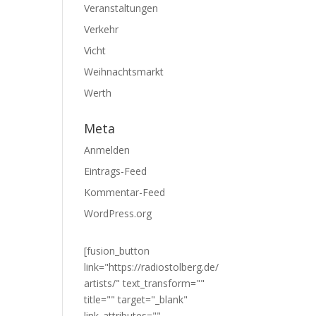
Veranstaltungen
Verkehr
Vicht
Weihnachtsmarkt
Werth
Meta
Anmelden
Eintrags-Feed
Kommentar-Feed
WordPress.org
[fusion_button
link="https://radiostolberg.de/
artists/" text_transform=""
title="" target="_blank"
link_attributes=""