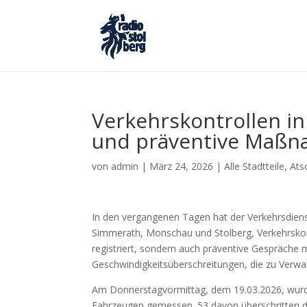
Verkehrskontrollen in 
und präventive Maß
von
admin
|
März 24, 2026
|
Alle Stadtteile
,
Ats
In den vergangenen Tagen hat der Verkehrsdienst
Simmerath, Monschau und Stolberg, Verkehrskont
registriert, sondern auch präventive Gespräche 
Geschwindigkeitsüberschreitungen, die zu Verwa
Am Donnerstagvormittag, dem 19.03.2026, wurde
Fahrzeugen gemessen. 53 davon überschritten d