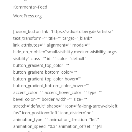
Kommentar-Feed
WordPress.org
[fusion_button link="https://radiostolberg.de/artists/"
text_transform="" title="" target="_blank"
link_attributes="" alignment="" modal=""
hide_on_mobile="small-visibility,medium-visibility,large-
visibility" class="" id="" color="default"
button_gradient_top_color=""
button_gradient_bottom_color=""
button_gradient_top_color_hover=""
button_gradient_bottom_color_hover=""
accent_color="" accent_hover_color="" type=""
bevel_color="" border_width="" size=""
stretch="default" shape="" icon="fa-long-arrow-alt-left
fas" icon_position="left" icon_divider="no"
animation_type="" animation_direction="left"
animation_speed="0.3" animation_offset=""]All