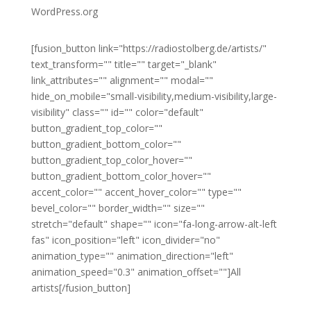
WordPress.org
[fusion_button link="https://radiostolberg.de/artists/"
text_transform="" title="" target="_blank"
link_attributes="" alignment="" modal=""
hide_on_mobile="small-visibility,medium-visibility,large-
visibility" class="" id="" color="default"
button_gradient_top_color=""
button_gradient_bottom_color=""
button_gradient_top_color_hover=""
button_gradient_bottom_color_hover=""
accent_color="" accent_hover_color="" type=""
bevel_color="" border_width="" size=""
stretch="default" shape="" icon="fa-long-arrow-alt-left
fas" icon_position="left" icon_divider="no"
animation_type="" animation_direction="left"
animation_speed="0.3" animation_offset=""]All
artists[/fusion_button]