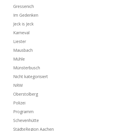
Gressenich
Im Gedenken
Jeck is Jeck
Karneval
Liester
Mausbach
Mühle
Münsterbusch
Nicht kategorisiert
NRW
Oberstolberg
Polizei
Programm
Schevenhütte
StädteRegion Aachen