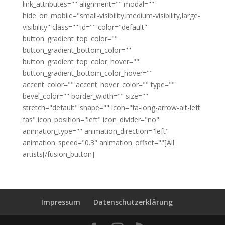
link_attributes="" alignment="" modal=""
hide_on_mobile="small-visibility,medium-visibility,large-
visibility" class="" id="" color="default"
button_gradient_top_color=""
button_gradient_bottom_color=""
button_gradient_top_color_hover=""
button_gradient_bottom_color_hover=""
accent_color="" accent_hover_color="" type=""
bevel_color="" border_width="" size=""
stretch="default" shape="" icon="fa-long-arrow-alt-left
fas" icon_position="left" icon_divider="no"
animation_type="" animation_direction="left"
animation_speed="0.3" animation_offset=""]All
artists[/fusion_button]
Impressum
Datenschutzerklärung