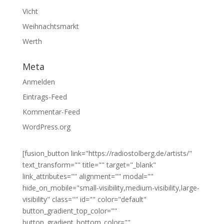
Vicht
Weihnachtsmarkt
Werth
Meta
Anmelden
Eintrags-Feed
Kommentar-Feed
WordPress.org
[fusion_button link="https://radiostolberg.de/artists/"
text_transform="" title="" target="_blank"
link_attributes="" alignment="" modal=""
hide_on_mobile="small-visibility,medium-visibility,large-
visibility" class="" id="" color="default"
button_gradient_top_color=""
button_gradient_bottom_color=""